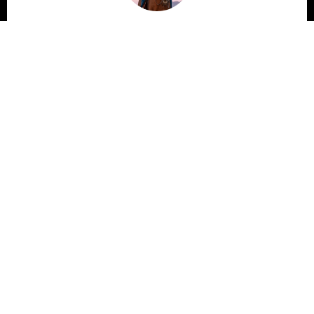
Jane Doe
Lorem ipsum dolor sit amet, consectetur adipiscing
elit, sed do eiusmod tempor incididunt ut labore et
dolore magna aliqua. Ut enim ad minim veniam, quis
nostrud exercitation ullamco laboris nisi ut aliquip ex
ea commodo consequat.